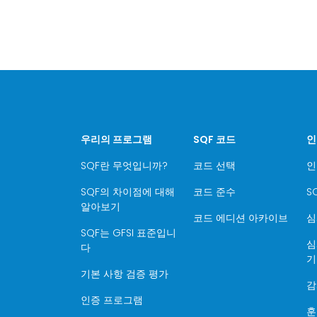
우리의 프로그램
SQF 코드
인
SQF란 무엇입니까?
코드 선택
인
SQF의 차이점에 대해
코드 준수
S
알아보기
코드 에디션 아카이브
심
SQF는 GFSI 표준입니
심
다
기
기본 사항 검증 평가
감
인증 프로그램
훈