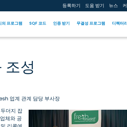
등록하기
도움 받기
뉴스
커
리의 프로그램
SQF 코드
인증 받기
무결성 프로그램
디렉터
 조성
Fresh 업계 관계 담당 부사장
 두더지 잡
매업체와 공
 및 리콜에