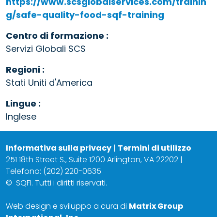
https://www.scsglobalservices.com/trainin
g/safe-quality-food-sqf-training
Centro di formazione :
Servizi Globali SCS
Regioni :
Stati Uniti d'America
Lingue :
Inglese
Informativa sulla privacy
|
Termini di utilizzo
251 18th Street S., Suite 1200 Arlington, VA 22202 |
Telefono: (202) 220-0635
©
SQFI. Tutti i diritti riservati.
Web design e sviluppo a cura di
Matrix Group