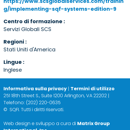
https://www.scsglobalservices.com/trainin
g/implementing-sqf-systems-edition-9
Centro di formazione :
Servizi Globali SCS
Regioni :
Stati Uniti d'America
Lingue :
Inglese
Informativa sulla privacy
|
Termini di utilizzo
251 18th Street S., Suite 1200 Arlington, VA 22202 |
Telefono: (202) 220-0635
©
SQFI. Tutti i diritti riservati.
Web design e sviluppo a cura di
Matrix Group