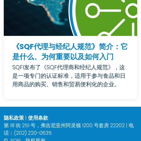
《SQF代理与经纪人规范》简介：它
是什么、为何重要以及如何入门
SQFI发布了《SQF代理商和经纪人规范》，这
是一项专门的认证标准，适用于参与食品和日
用商品的购买、销售和贸易便利化的企业。
隐私政策
|
使用条款
第 18 街 251 号，弗吉尼亚州阿灵顿 1200 号套房 22202 | 电
话：(202) 220-0635
©
SQFI。版权所有。