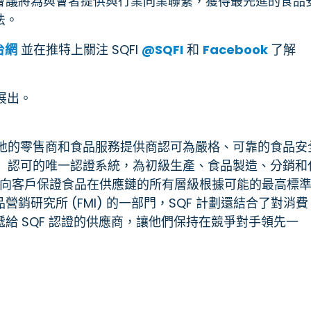
會議將為與會者提供與行業同業聯繫，獲得最先進的食品
法。
台網
並在推特上關注 SQFI
@SQFI
和
Facebook
了解
 展出。
 計劃被世界各地的零售商和食品服務提供商認可為嚴格、可靠的食品安
I）認可的唯一認證系統，為初級生產、食品製造、分銷和
夠向客戶保證食品在供應鏈的所有層級根據可能的最高標
研究所 (FMI) 的一部門，SQF 計劃還結合了對消費
給 SQF 認證的供應商，讓他們保持在競爭對手領先一