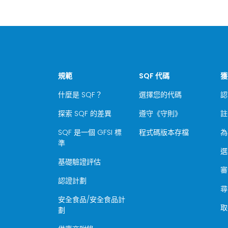
規範
SQF 代碼
獲
什麼是 SQF？
選擇您的代碼
認
探索 SQF 的差異
遵守《守則》
註
SQF 是一個 GFSI 標
程式碼版本存檔
為
準
選
基礎驗證評估
審
認證計劃
尋
安全食品/安全食品計
取
劃