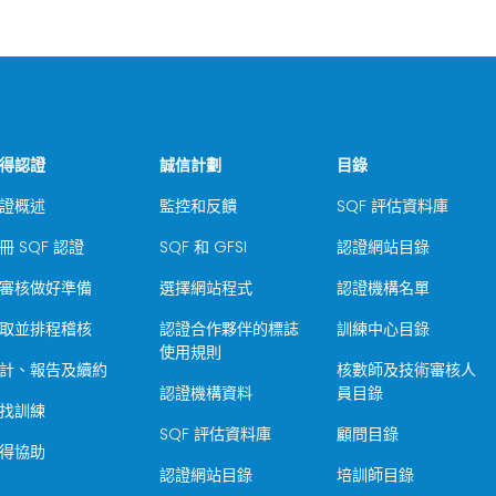
得認證
誠信計劃
目錄
證概述
監控和反饋
SQF 評估資料庫
冊 SQF 認證
SQF 和 GFSI
認證網站目錄
審核做好準備
選擇網站程式
認證機構名單
取並排程稽核
認證合作夥伴的標誌
訓練中心目錄
使用規則
計、報告及續約
核數師及技術審核人
認證機構資料
員目錄
找訓練
SQF 評估資料庫
顧問目錄
得協助
認證網站目錄
培訓師目錄