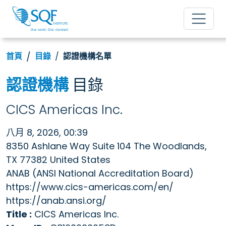
首頁
目錄
認證機構名單
認證機構
目錄
CICS Americas Inc.
八月 8, 2026, 00:39
8350 Ashlane Way Suite 104 The Woodlands,
TX 77382 United States
ANAB (ANSI National Accreditation Board)
https://www.cics-americas.com/en/
https://anab.ansi.org/
Title :
CICS Americas Inc.