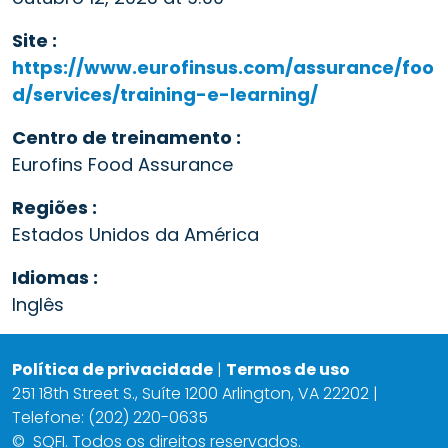
Site :
https://www.eurofinsus.com/assurance/foo
d/services/training-e-learning/
Centro de treinamento :
Eurofins Food Assurance
Regiões :
Estados Unidos da América
Idiomas :
Inglês
Política de privacidade
|
Termos de uso
251 18th Street S., Suíte 1200 Arlington, VA 22202 |
Telefone: (202) 220-0635
©
SQFI. Todos os direitos reservados.