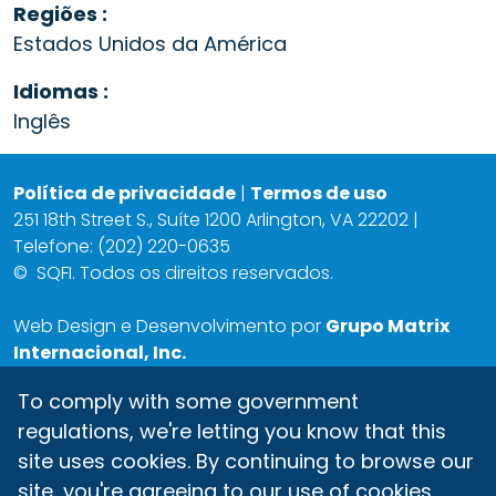
Regiões :
Estados Unidos da América
Idiomas :
Inglês
Política de privacidade
|
Termos de uso
251 18th Street S., Suíte 1200 Arlington, VA 22202 |
Telefone: (202) 220-0635
©
SQFI. Todos os direitos reservados.
Web Design e Desenvolvimento por
Grupo Matrix
Internacional, Inc.
To comply with some government
regulations, we're letting you know that this
site uses cookies. By continuing to browse our
site, you're agreeing to our use of cookies.