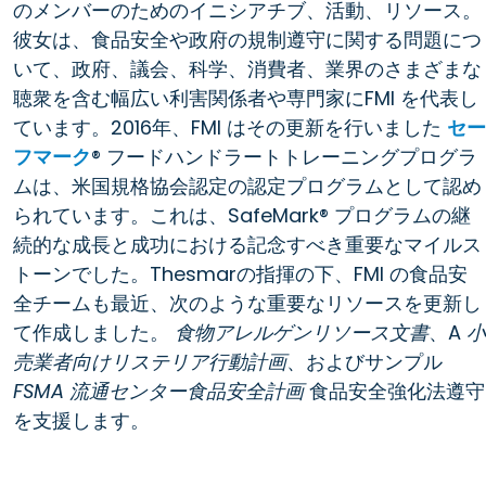
のメンバーのためのイニシアチブ、活動、リソース。
彼女は、食品安全や政府の規制遵守に関する問題につ
いて、政府、議会、科学、消費者、業界のさまざまな
聴衆を含む幅広い利害関係者や専門家にFMI を代表し
ています。2016年、FMI はその更新を行いました
セー
フマーク
® フードハンドラートトレーニングプログラ
ムは、米国規格協会認定の認定プログラムとして認め
られています。これは、SafeMark® プログラムの継
続的な成長と成功における記念すべき重要なマイルス
トーンでした。Thesmarの指揮の下、FMI の食品安
全チームも最近、次のような重要なリソースを更新し
て作成しました。
食物アレルゲンリソース文書
、A
小
売業者向けリステリア行動計画
、およびサンプル
FSMA 流通センター食品安全計画
食品安全強化法遵守
を支援します。