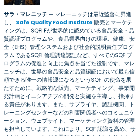
サラ・マレニッチ —
マレーニッチは最近監督に昇進
し、
Safe Quality Food Institute
販売とマーケテ
ィングは、SQFI Fが世界的に認めている食品安全・品
質認証プログラムや、食品業界向けの環境、健康、安
全（EHS）管理システムおよび社会的説明責任プログ
ラムであるSQFI 倫理調達認証など、すべてのSQFIプ
ログラムの促進と向上に焦点を当てた役割です。マレ
ニッチは、世界の食品安全と品質認証において最も信
頼できる唯一の情報源になるというSQFI の使命を果
たすために、戦略的な販売、マーケティング、事業開
発計画とイニシアチブの開発と実施を主導し、指揮す
る責任があります。また、サプライヤ、認証機関、ト
レーニングセンターなどの利害関係者へのコミュニケ
ーション、ウェブサイト、マーケティング資料の管理
も担当しています。これにより、SQF 認識を高め、サ