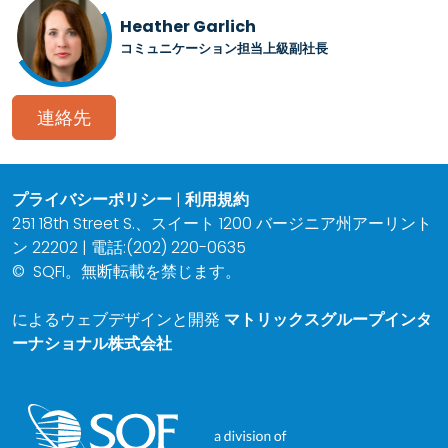
Heather Garlich
コミュニケーション担当上級副社長
連絡先
プライバシーポリシー
|
利用規約
251 18th Street S.、スイート 1200 バージニア州アーリント
ン 22202 | 電話:(202) 220-0635
©
SQFI。無断転載を禁じます。
によるウェブデザインと開発
マトリックスグループインタ
ーナショナル株式会社