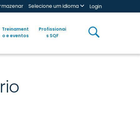
rmazenar
Selecione um idioma
Login
Treinament
Profissionai
o e eventos
s SQF
rio