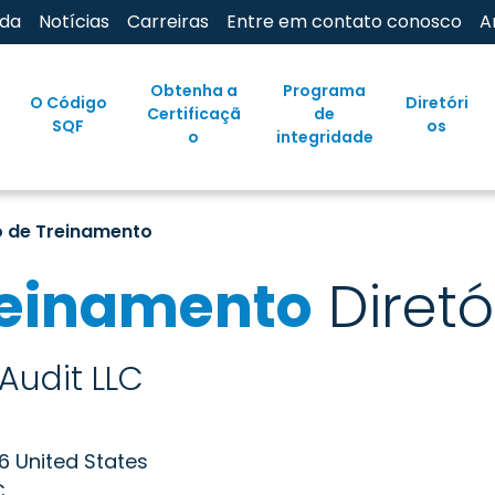
uda
Notícias
Carreiras
Entre em contato conosco
A
Obtenha a
Programa
O Código
Diretóri
Certificaçã
de
SQF
os
o
integridade
o de Treinamento
reinamento
Diretó
Audit LLC
6 United States
C