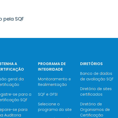
o pela SQF
BTENHA A
PROGRAMA DE
DIRETÓRIOS
ERTIFICAÇÃO
INTEGRIDADE
Banco de dados
são geral da
Monitoramento e
de avaliação SQF
rtificação
Realimentação
Diretório de sites
gistre-se para a
SQF e GFSI
certificados
rtificação SQF
Selecione o
Diretório de
repare-se para
programa do site
Organismos de
a Auditoria
Certificação