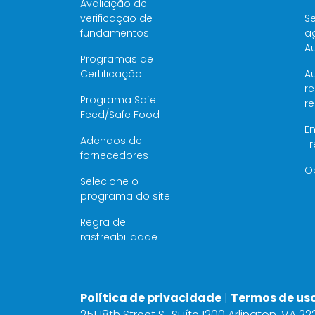
Avaliação de
verificação de
Se
fundamentos
a
Au
Programas de
Certificação
Au
re
Programa Safe
r
Feed/Safe Food
E
Adendos de
T
fornecedores
O
Selecione o
programa do site
Regra de
rastreabilidade
Política de privacidade
|
Termos de us
251 18th Street S., Suíte 1200 Arlington, VA 2