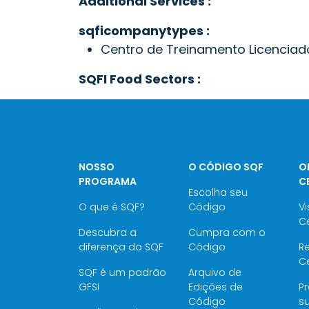
Additional Services :
sqficompanytypes :
Centro de Treinamento Licenciad
SQFI Food Sectors :
NOSSO
O CÓDIGO SQF
O
PROGRAMA
C
Escolha seu
O que é SQF?
Código
Vi
Ce
Descubra a
Cumpra com o
diferença do SQF
Código
Re
Ce
SQF é um padrão
Arquivo de
GFSI
Edições de
P
Código
su