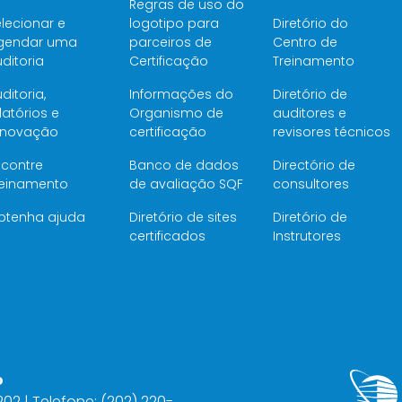
Regras de uso do
lecionar e
logotipo para
Diretório do
gendar uma
parceiros de
Centro de
ditoria
Certificação
Treinamento
ditoria,
Informações do
Diretório de
latórios e
Organismo de
auditores e
enovação
certificação
revisores técnicos
ncontre
Banco de dados
Directório de
reinamento
de avaliação SQF
consultores
btenha ajuda
Diretório de sites
Diretório de
certificados
Instrutores
o
2202 | Telefone: (202) 220-