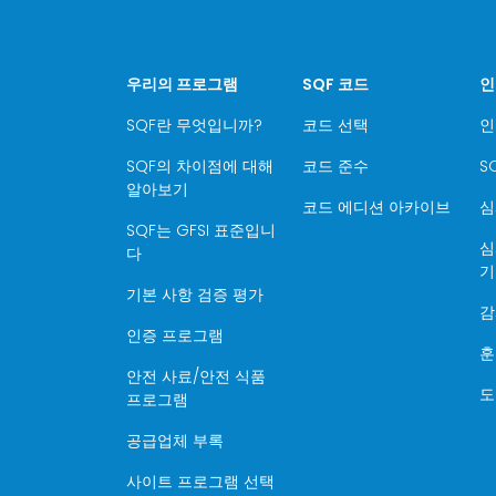
우리의 프로그램
SQF 코드
인
SQF란 무엇입니까?
코드 선택
인
SQF의 차이점에 대해
코드 준수
S
알아보기
코드 에디션 아카이브
심
SQF는 GFSI 표준입니
심
다
기
기본 사항 검증 평가
감
인증 프로그램
훈
안전 사료/안전 식품
도
프로그램
공급업체 부록
사이트 프로그램 선택