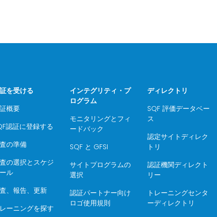
証を受ける
インテグリティ・プ
ディレクトリ
ログラム
証概要
SQF 評価データベー
モニタリングとフィ
ス
QF認証に登録する
ードバック
認定サイトディレク
査の準備
SQF と GFSI
トリ
査の選択とスケジ
サイトプログラムの
認証機関ディレクト
ール
選択
リー
査、報告、更新
認証パートナー向け
トレーニングセンタ
ロゴ使用規則
ーディレクトリ
レーニングを探す