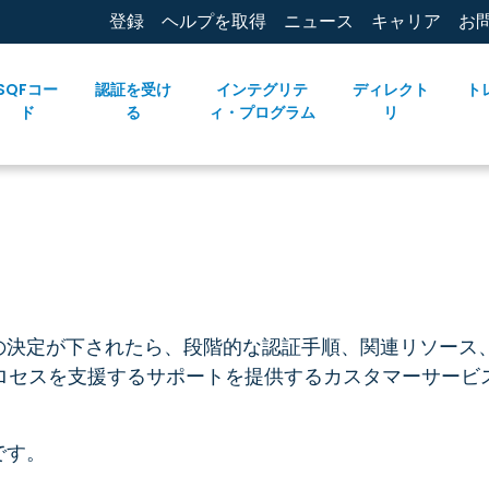
登録
ヘルプを取得
ニュース
キャリア
お
SQFコー
認証を受け
インテグリテ
ディレクト
ト
ド
る
ィ・プログラム
リ
の決定が下されたら、段階的な認証手順、関連リソース
ロセスを支援するサポートを提供するカスタマーサービ
です。