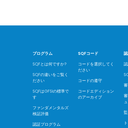
プログラム
SQFコード
認
SQFとは何ですか?
コードを選択してく
認
ださい
SQFの違いをご覧く
S
ださい
コードの遵守
審
SQFはGFSIの標準で
コードエディション
審
す
のアーカイブ
ュ
ファンダメンタルズ
監
検証評価
ト
認証プログラム