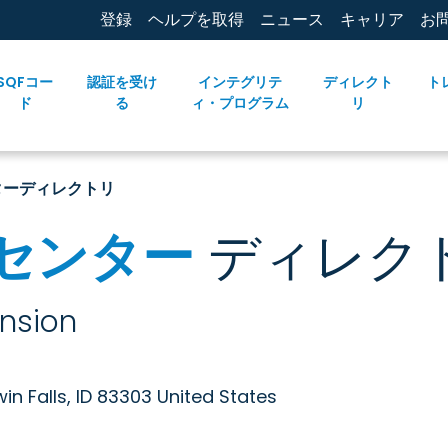
登録
ヘルプを取得
ニュース
キャリア
お
SQFコー
認証を受け
インテグリテ
ディレクト
ト
ド
る
ィ・プログラム
リ
ターディレクトリ
センター
ディレク
ension
in Falls, ID 83303 United States