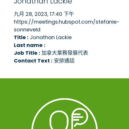
Jonathan Lackie
九月 28, 2023, 17:40 下午
https://meetings.hubspot.com/stefanie-
sonneveld
Title :
Jonathan Lackie
Last name :
Job Title :
加拿大業務發展代表
Contact Text :
安排通話