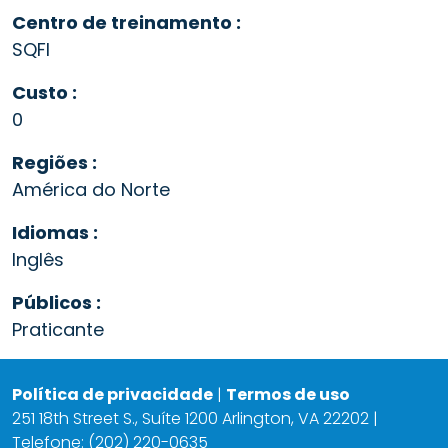
Centro de treinamento :
SQFI
Custo :
0
Regiões :
América do Norte
Idiomas :
Inglês
Públicos :
Praticante
Política de privacidade
|
Termos de uso
251 18th Street S., Suíte 1200 Arlington, VA 22202 |
Telefone: (202) 220-0635