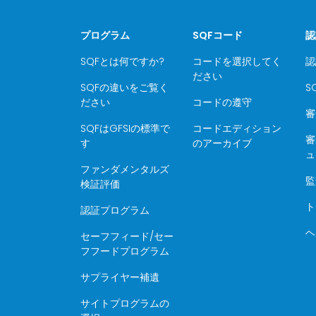
プログラム
SQFコード
認
SQFとは何ですか?
コードを選択してく
認
ださい
SQFの違いをご覧く
S
ださい
コードの遵守
審
SQFはGFSIの標準で
コードエディション
審
す
のアーカイブ
ュ
ファンダメンタルズ
監
検証評価
ト
認証プログラム
ヘ
セーフフィード/セー
フフードプログラム
サプライヤー補遺
サイトプログラムの