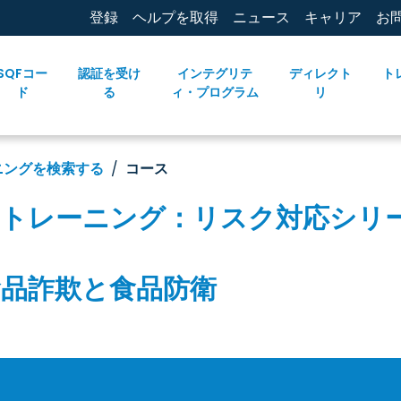
登録
ヘルプを取得
ニュース
キャリア
お
SQFコー
認証を受け
インテグリテ
ディレクト
ト
ド
る
ィ・プログラム
リ
ニングを検索する
コース
オトレーニング：リスク対応シリ
食品詐欺と食品防衛