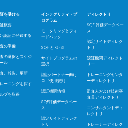
証を受ける
インテグリティ・プ
ディレクトリ
ログラム
証概要
SQF 評価データベー
モニタリングとフィ
ス
QF認証に登録する
ードバック
認定サイトディレク
査の準備
SQF と GFSI
トリ
査の選択とスケジ
サイトプログラムの
認証機関ディレクト
ール
選択
リー
査、報告、更新
認証パートナー向け
トレーニングセンタ
ロゴ使用規則
ーディレクトリ
レーニングを探す
認証機関情報
監査人および技術審
ルプを取得
査員ディレクトリ
SQF評価データベー
ス
コンサルタントディ
レクトリ
認定サイトディレク
トリ
トレーナーディレク