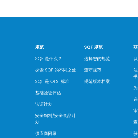
规范
SQF 规范
获
SQF 是什么？
选择您的规范
认
探索 SQF 的不同之处
遵守规范
注
书
SQF 是 GFSI 标准
规范版本档案
为
基础验证评估
选
认证计划
审
安全饲料/安全食品计
划
查
供应商附录
获