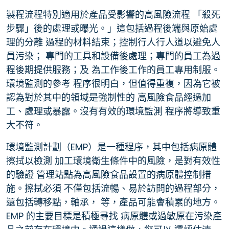
製程流程特別適用於產品受影響的高風險流程 「殺死
步驟」後的處理或曝光。」這包括過程後端與原始處
理的分離 過程的材料結束；控制行人行人道以避免人
員污染； 專門的工具和設備後處理；專門的員工為過
程後期提供服務；及 為工作後工作的員工專用制服。
環境監測的參考 程序很明白，但值得重複，因為它被
認為對於其中的領域是強制性的 高風險食品經過加
工、處理或暴露。沒有有效的環境監測 程序將導致重
大不符。
環境監測計劃（EMP）是一種程序，其中包括病原體
擦拭以檢測 加工環境衛生條件中的風險，是對有效性
的驗證 管理站點為高風險食品設置的病原體控制措
施。擦拭必須 不僅包括流暢、易於訪問的過程部分，
還包括轉移點，軸承， 等，產品可能會積累的地方。
EMP 的主要目標是積極尋找 病原體或過敏原在污染產