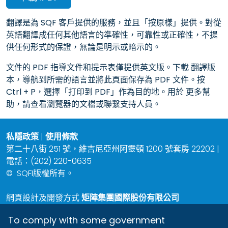
翻譯是為 SQF 客戶提供的服務，並且「按原樣」提供。對從
英語翻譯成任何其他語言的準確性，可靠性或正確性，不提
供任何形式的保證，無論是明示或暗示的。
文件的 PDF 指導文件和提示表僅提供英文版。下載 翻譯版
本，導航到所需的語言並將此頁面保存為 PDF 文件。按
Ctrl + P，選擇「打印到 PDF」作為目的地。用於 更多幫
助，請查看瀏覽器的文檔或聯繫支持人員。
私隱政策
|
使用條款
第二十八街 251 號，維吉尼亞州阿靈頓 1200 號套房 22202 |
電話：(202) 220-0635
©
SQFI版權所有。
網頁設計及開發方式
矩陣集團國際股份有限公司
To comply with some government