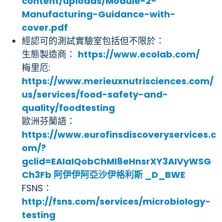
content/uploads/Module-2-
Manufacturing-Guidance-with-
cover.pdf
經認可的測試實驗室包括但不限於：
生態製造商：
https://www.ecolab.com/
梅里厄:
https://www.merieuxnutrisciences.com/
us/services/food-safety-and-
quality/foodtesting
歐洲芬蘭語：
https://www.eurofinsdiscoveryservices.c
om/?
gclid=EAIaIQobChMI8eHnsrXY3AIVyWSG
Ch3Fb 阿伊伊阿亞沙伊格利斯 _D_BWE
FSNS：
http://fsns.com/services/microbiology-
testing