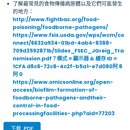
了解最常見的食物傳播病原體以及它們可能發生
的地方：
http://www.fightbac.org/food-
poisoning/foodborne-pathogens/
https://www.fsis.usda.gov/wps/wcm/co
nnect/6632a934-01bd-4ab4-8388-
709d3592871b/Slides_FSEC_JGreig_Tra
nsmission.pdf？模式 = 顯示器 & 緩存 ID =
1CFA d8c6-72c8-4c2f-b5a1-e7d080阿 8
阿 0
https://www.omicsonline.org/open-
access/biofilm-formation-of-
foodborne-pathogens-andtheir-
control-in-food-
processingfacilities-.php?aid=77203
下載 .PDF