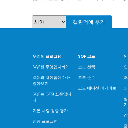
캘린더에 추가
우리의 프로그램
SQF 코드
인
SQF란 무엇입니까?
코드 선택
인
SQF의 차이점에 대해
코드 준수
S
알아보기
코드 에디션 아카이브
심
SQF는 GFSI 표준입니
심
다
기
기본 사항 검증 평가
감
인증 프로그램
훈