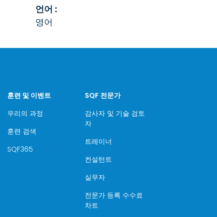
언어 :
영어
훈련 및 이벤트
SQF 전문가
우리의 과정
감사자 및 기술 검토
자
훈련 검색
트레이너
SQF365
컨설턴트
실무자
전문가 등록 수수료
차트