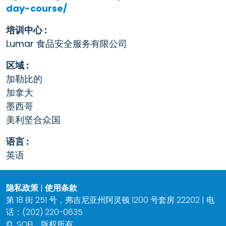
day-course/
培训中心 :
Lumar 食品安全服务有限公司
区域 :
加勒比的
加拿大
墨西哥
美利坚合众国
语言 :
英语
隐私政策
|
使用条款
第 18 街 251 号，弗吉尼亚州阿灵顿 1200 号套房 22202 | 电
话：(202) 220-0635
©
SQFI。版权所有。