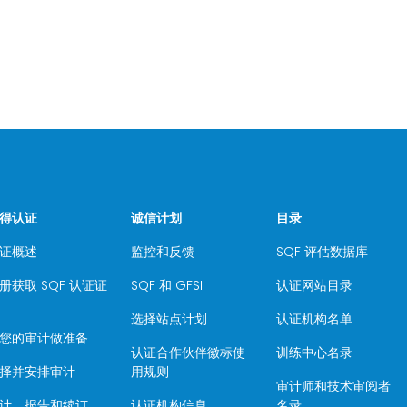
得认证
诚信计划
目录
证概述
监控和反馈
SQF 评估数据库
册获取 SQF 认证证
SQF 和 GFSI
认证网站目录
选择站点计划
认证机构名单
您的审计做准备
认证合作伙伴徽标使
训练中心名录
择并安排审计
用规则
审计师和技术审阅者
计、报告和续订
认证机构信息
名录