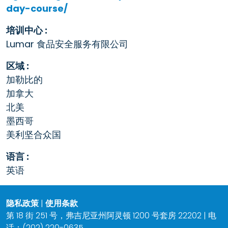
day-course/
培训中心 :
Lumar 食品安全服务有限公司
区域 :
加勒比的
加拿大
北美
墨西哥
美利坚合众国
语言 :
英语
隐私政策
|
使用条款
第 18 街 251 号，弗吉尼亚州阿灵顿 1200 号套房 22202 | 电
话：(202) 220-0635