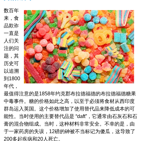
数百年
来，食
品欺诈
一直是
人们关
注的问
题，其
历史可
以追溯
到1800
年代，
最值得注意的是1858年约克郡布拉德福德的布拉德福德糖果
中毒事件。糖的价格如此之高，以至于必须将食材从西印度
群岛运入英国。这个价格增加了使用替代品来降低成本的可
能性。当时使用的主要替代品是 “daft”，它通常由石灰石和石
膏的混合物组成。当时，这种材料非常安全。不幸的是，由
于一家药房的失误，12磅的砷被不当标记为傻瓜，这导致了
200多起疾病和20人死亡。