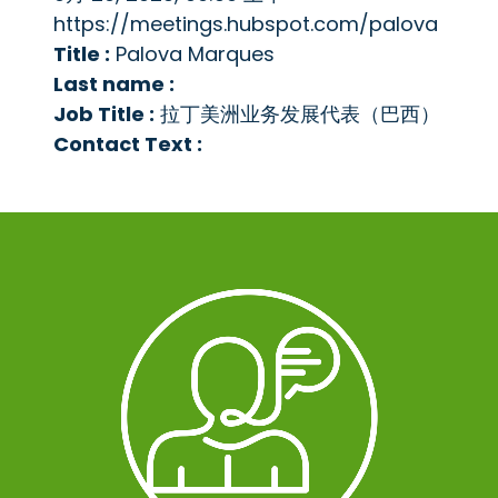
https://meetings.hubspot.com/palova
Title :
Palova Marques
Last name :
Job Title :
拉丁美洲业务发展代表（巴西）
Contact Text :