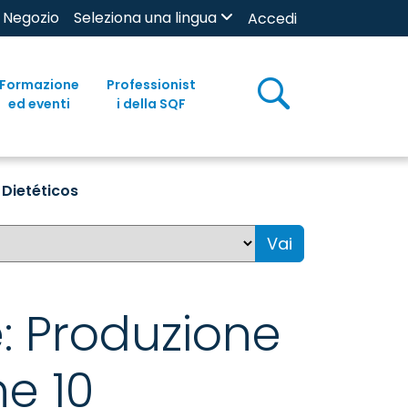
Negozio
Seleziona una lingua
Accedi
Formazione
Professionist
ed eventi
i della SQF
Dietéticos
Vai
: Produzione
ne 10