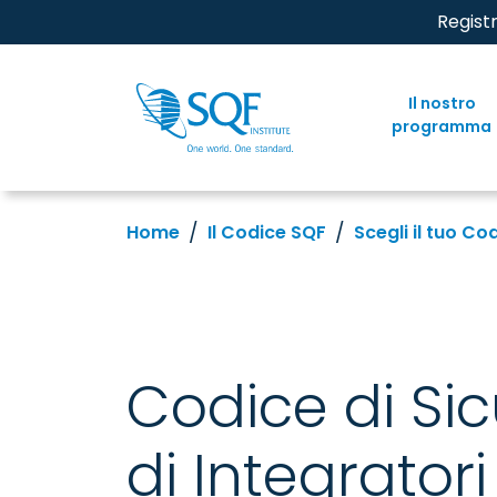
Regist
Il nostro
programma
Home
Il Codice SQF
Scegli il tuo Co
Codice di Si
di Integratori