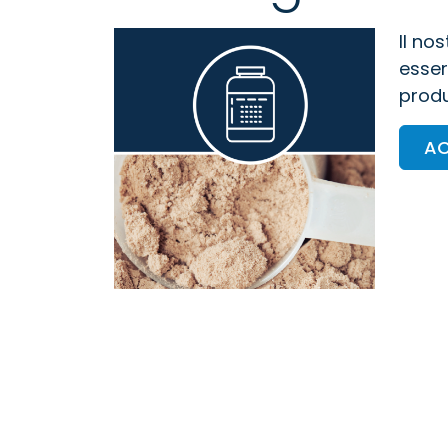
Il no
esser
produ
AC