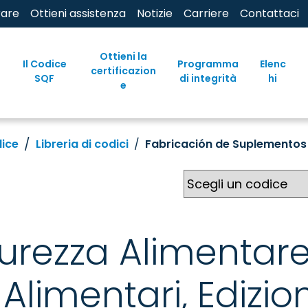
rare
Ottieni assistenza
Notizie
Carriere
Contattaci
Ottieni la
Il Codice
Programma
Elenc
certificazion
SQF
di integrità
hi
e
dice
Libreria di codici
Fabricación de Suplementos 
curezza Alimentare
 Alimentari, Edizio