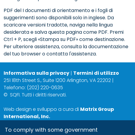
PDF del I documenti di orientamento e i fogli di
suggerimenti sono disponibili solo in inglese. Da
scaricare versioni tradotte, naviga nella lingua
desiderata e salva questa pagina come PDF. Premi
Ctrl + P, scegli «Stampa su PDF» come destinazione.
Per ulteriore assistenza, consulta la documentazione
del tuo browser o contatta l'assistenza.
Informativa sulla privacy
|
Termini di utilizzo
251 18th Street S., Suite 1200 Arlington, VA 22202 |
Telefono: (202) 220-0635
©
SQFI. Tutti i diritti riservati.
Web design e sviluppo a cura di
Matrix Group
International, Inc.
To comply with some government