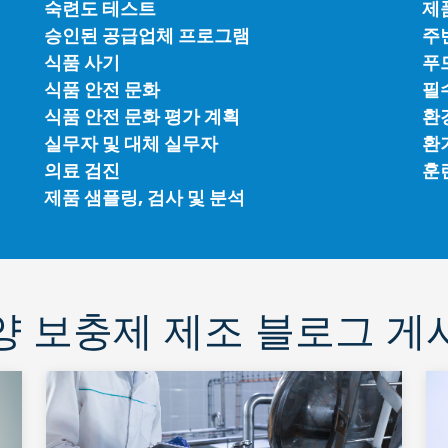
숙련도 테스트
제
승인된 공급업체 프로그램
주
식품 사기
푸
식품 안전 문화
필
식품 안전 문화 평가 계획
환
실무자 및 대체 실무자
환
의료 검진
훈
제품 샘플링, 검사 및 분석
양 보충제 제조 블로그 게