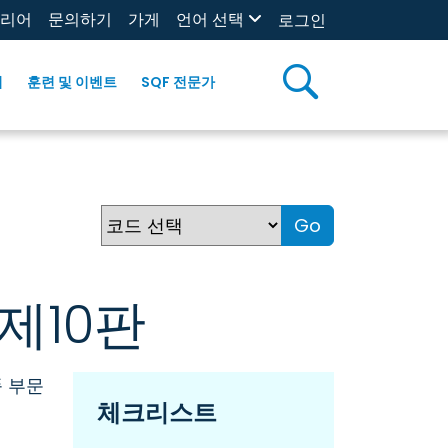
리어
문의하기
가게
언어 선택
로그인
리
훈련 및 이벤트
SQF 전문가
Go
제10판
품 부문
체크리스트