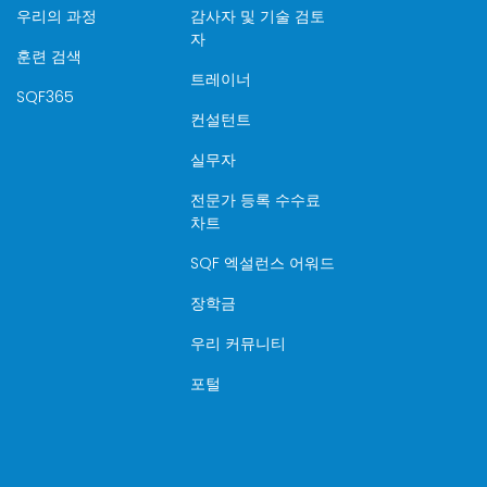
우리의 과정
감사자 및 기술 검토
자
훈련 검색
트레이너
SQF365
컨설턴트
실무자
전문가 등록 수수료
차트
SQF 엑설런스 어워드
장학금
우리 커뮤니티
포털