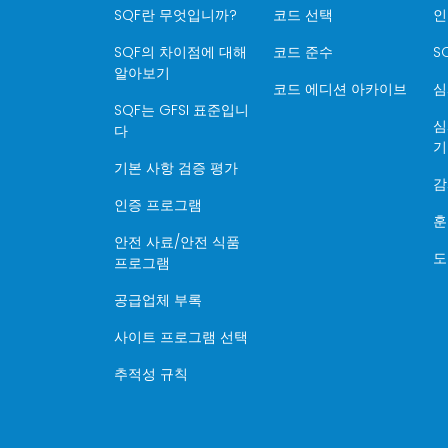
SQF란 무엇입니까?
코드 선택
인
SQF의 차이점에 대해
코드 준수
S
알아보기
코드 에디션 아카이브
심
SQF는 GFSI 표준입니
심
다
기
기본 사항 검증 평가
감
인증 프로그램
훈
안전 사료/안전 식품
도
프로그램
공급업체 부록
사이트 프로그램 선택
추적성 규칙