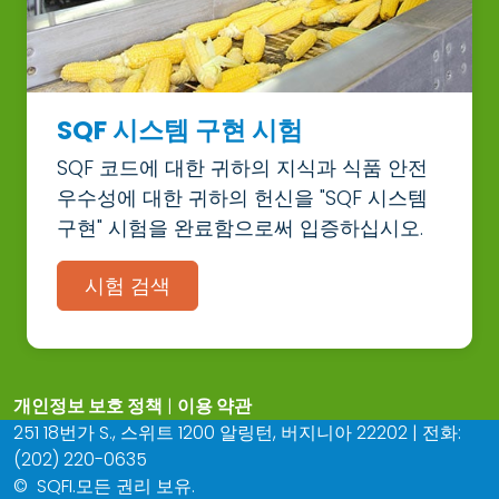
SQF 시스템 구현 시험
SQF 코드에 대한 귀하의 지식과 식품 안전
우수성에 대한 귀하의 헌신을 "SQF 시스템
구현" 시험을 완료함으로써 입증하십시오.
시험 검색
개인정보 보호 정책
|
이용 약관
251 18번가 S., 스위트 1200 알링턴, 버지니아 22202 | 전화:
(202) 220-0635
©
SQFI.모든 권리 보유.