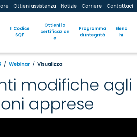
rare
Ottieni assistenza
Notizie
Carriere
Contattaci
Ottieni la
Il Codice
Programma
Elenc
certificazion
SQF
di integrità
hi
e
5
Webinar
Visualizza
ti modifiche agli
ioni apprese