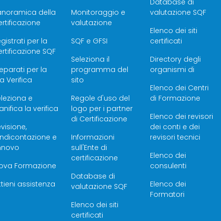
Database di
anoramica della
Monitoraggio e
valutazione SQF
rtificazione
valutazione
Elenco dei siti
gistrati per la
SQF e GFSI
certificati
rtificazione SQF
Seleziona il
Directory degli
eparati per la
programma del
organismi di
a Verifica
sito
Elenco dei Centri
leziona e
Regole d'uso del
di Formazione
anifica la verifica
logo per i partner
Elenco dei revisori
di Certificazione
visione,
dei conti e dei
endicontazione e
Informazioni
revisori tecnici
innovo
sull'Ente di
Elenco dei
certificazione
rova Formazione
consulenti
Database di
tieni assistenza
Elenco dei
valutazione SQF
Formatori
Elenco dei siti
certificati