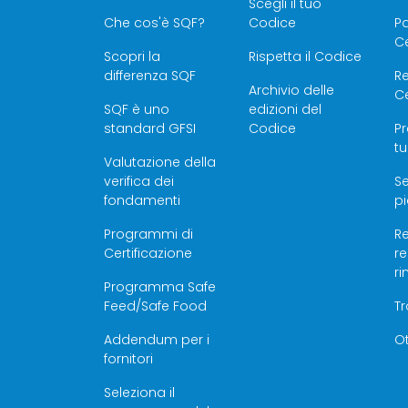
Scegli il tuo
Che cos'è SQF?
Codice
P
Ce
Scopri la
Rispetta il Codice
differenza SQF
Re
Archivio delle
Ce
SQF è uno
edizioni del
standard GFSI
Codice
Pr
tu
Valutazione della
verifica dei
Se
fondamenti
pi
Programmi di
Re
Certificazione
r
r
Programma Safe
Feed/Safe Food
T
Addendum per i
Ot
fornitori
Seleziona il