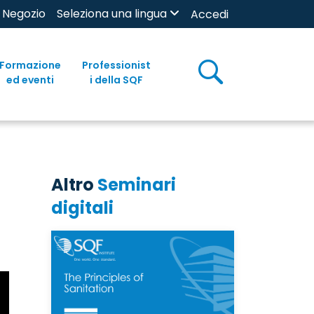
Negozio
Seleziona una lingua
Accedi
Formazione
Professionist
ed eventi
i della SQF
Altro
Seminari
digitali