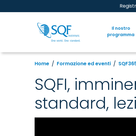
Regist
Il nostro
programma
Home
Formazione ed eventi
SQF36
SQFI, imminen
standard, lez