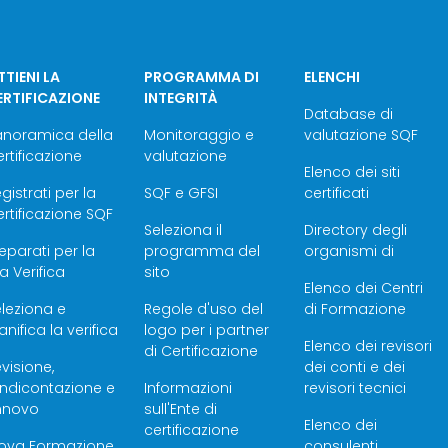
TIENI LA
PROGRAMMA DI
ELENCHI
ERTIFICAZIONE
INTEGRITÀ
Database di
anoramica della
Monitoraggio e
valutazione SQF
rtificazione
valutazione
Elenco dei siti
gistrati per la
SQF e GFSI
certificati
rtificazione SQF
Seleziona il
Directory degli
eparati per la
programma del
organismi di
a Verifica
sito
Elenco dei Centri
leziona e
Regole d'uso del
di Formazione
anifica la verifica
logo per i partner
Elenco dei revisori
di Certificazione
visione,
dei conti e dei
endicontazione e
Informazioni
revisori tecnici
innovo
sull'Ente di
Elenco dei
certificazione
rova Formazione
consulenti