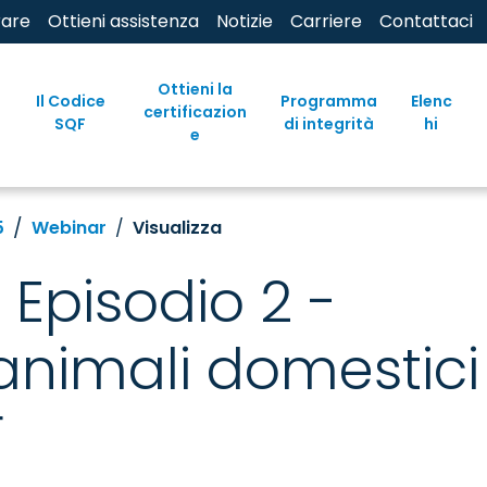
rare
Ottieni assistenza
Notizie
Carriere
Contattaci
Ottieni la
Il Codice
Programma
Elenc
certificazion
SQF
di integrità
hi
e
5
Webinar
Visualizza
 Episodio 2 -
 animali domestici
F