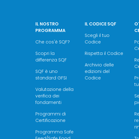
IL NOSTRO
IL CODICE SQF
OT
PROGRAMMA
C
Scegli il tuo
Che cos'è SQF?
Codice
P
Ce
Scopri la
Rispetta il Codice
differenza SQF
Re
Archivio delle
Ce
SQF è uno
edizioni del
standard GFSI
Codice
Pr
tu
Valutazione della
verifica dei
Se
fondamenti
pi
Programmi di
Re
Certificazione
r
r
Programma Safe
Feed/Safe Food
T