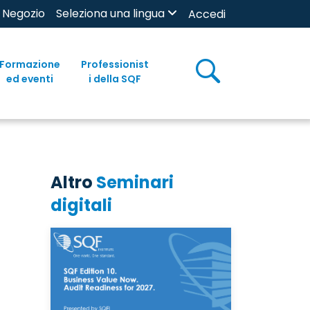
Negozio
Seleziona una lingua
Accedi
Formazione
Professionist
ed eventi
i della SQF
Altro
Seminari
digitali