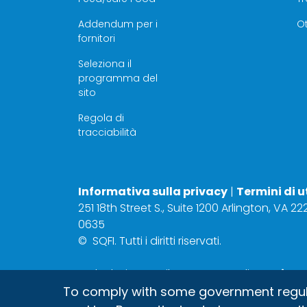
Addendum per i
Ot
fornitori
Seleziona il
programma del
sito
Regola di
tracciabilità
Informativa sulla privacy
|
Termini di u
251 18th Street S., Suite 1200 Arlington, VA 2
0635
©
SQFI. Tutti i diritti riservati.
Web design e sviluppo a cura di
Matrix Gr
To comply with some government regulati