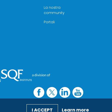
La nostra
community
Portali
I ACCEPT
Learn more