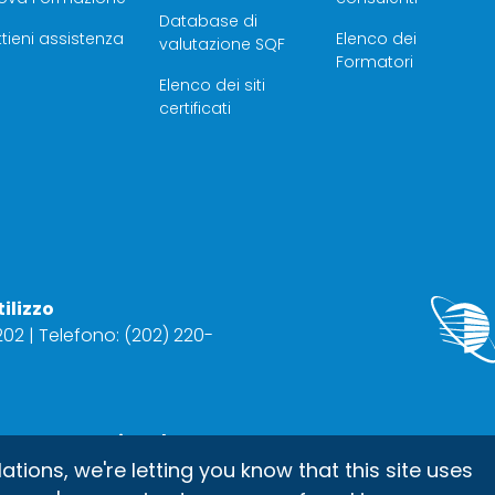
Database di
tieni assistenza
Elenco dei
valutazione SQF
Formatori
Elenco dei siti
certificati
tilizzo
2202 | Telefono: (202) 220-
oup International, Inc.
ons, we're letting you know that this site uses