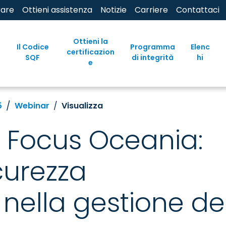
rare
Ottieni assistenza
Notizie
Carriere
Contattaci
Ottieni la
Il Codice
Programma
Elenc
certificazion
SQF
di integrità
hi
e
5
Webinar
Visualizza
 Focus Oceania:
icurezza
nella gestione de