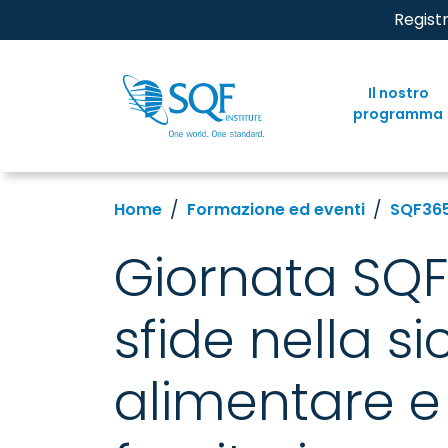
Regist
Il nostro
programma
Home
Formazione ed eventi
SQF36
Giornata SQF
sfide nella s
alimentare e 