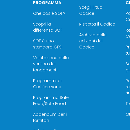
PROGRAMMA
C
Scegli il tuo
Che cos'è SQF?
Codice
P
Ce
Scopri la
Rispetta il Codice
differenza SQF
Re
Archivio delle
Ce
SQF è uno
edizioni del
standard GFSI
Codice
Pr
tu
Valutazione della
verifica dei
Se
fondamenti
pi
Programmi di
Re
Certificazione
r
r
Programma Safe
Feed/Safe Food
T
Addendum per i
Ot
fornitori