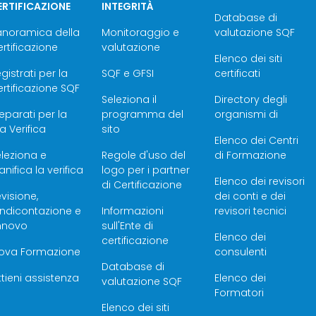
ERTIFICAZIONE
INTEGRITÀ
Database di
anoramica della
Monitoraggio e
valutazione SQF
rtificazione
valutazione
Elenco dei siti
gistrati per la
SQF e GFSI
certificati
rtificazione SQF
Seleziona il
Directory degli
eparati per la
programma del
organismi di
a Verifica
sito
Elenco dei Centri
leziona e
Regole d'uso del
di Formazione
anifica la verifica
logo per i partner
Elenco dei revisori
di Certificazione
visione,
dei conti e dei
endicontazione e
Informazioni
revisori tecnici
innovo
sull'Ente di
Elenco dei
certificazione
rova Formazione
consulenti
Database di
tieni assistenza
Elenco dei
valutazione SQF
Formatori
Elenco dei siti