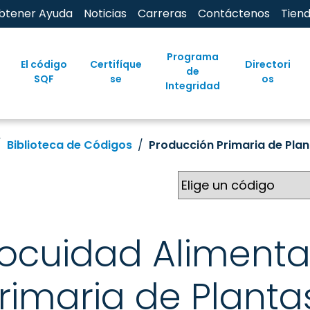
btener Ayuda
Noticias
Carreras
Contáctenos
Tien
Programa
El código
Certifíque
Directori
de
SQF
se
os
Integridad
Biblioteca de Códigos
Producción Primaria de Pla
ocuidad Alimentar
imaria de Plantas