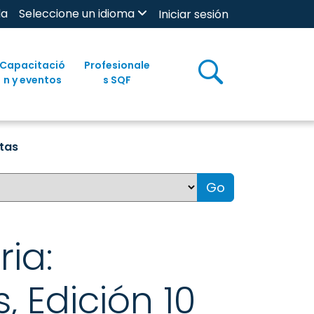
da
Seleccione un idioma
Iniciar sesión
Capacitació
Profesionale
n y eventos
s SQF
ntas
Go
ia:
, Edición 10