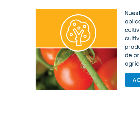
Nuest
aplic
culti
culti
prod
de pr
agríc
AC