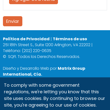
Enviar
Política de Privacidad
|
Términos de uso
251 18th Street S., Suite 1200 Arlington, VA 22202 |
Teléfono: (202) 220-0635
©
SQFI. Todos los Derechos Reservados.
Diseño y Desarrollo Web por
Matrix Group
International, Cía.
To comply with some government
regulations, we're letting you know that this
site uses cookies. By continuing to browse our
site, you're agreeing to our use of cookies.