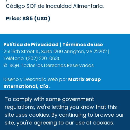
Código SQF de Inocuidad Alimentaria.
Price: $85 (USD)
Política de Privacidad
|
Términos de uso
251 18th Street S., Suite 1200 Arlington, VA 22202 |
Teléfono: (202) 220-0635
©
SQFI. Todos los Derechos Reservados.
Diseño y Desarrollo Web por
Matrix Group
International, Cía.
To comply with some government
regulations, we're letting you know that this
site uses cookies. By continuing to browse our
site, you're agreeing to our use of cookies.