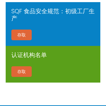
SQF 食品安全规范：初级工厂生
产
存取
认证机构名单
存取