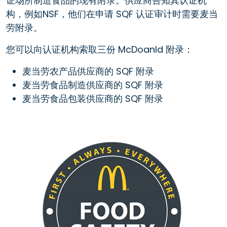
证场所制造食品的现有附录。供应商告知其认证机
构，例如NSF，他们在申请 SQF 认证审计时需要麦当
劳附录。
您可以向认证机构索取三份 McDoanld 附录：
麦当劳农产品供应商的 SQF 附录
麦当劳食品制造供应商的 SQF 附录
麦当劳食品包装供应商的 SQF 附录