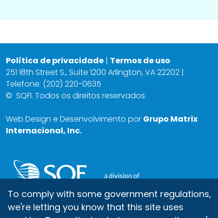
Política de privacidade
|
Termos de uso
251 18th Street S., Suíte 1200 Arlington, VA 22202 |
Telefone: (202) 220-0635
©
SQFI. Todos os direitos reservados.
Web Design e Desenvolvimento por
Grupo Matrix
Internacional, Inc.
To comply with some government regulations,
we're letting you know that this site uses