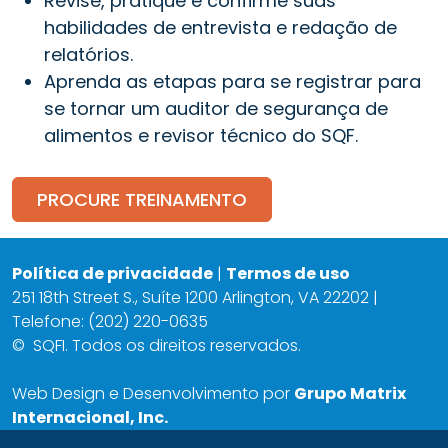
Revise, pratique e confirme suas
habilidades de entrevista e redação de
relatórios.
Aprenda as etapas para se registrar para
se tornar um auditor de segurança de
alimentos e revisor técnico do SQF.
PROCURE TREINAMENTO
Política de privacidade
|
Termos de uso
251 18th Street S., Suíte 1200 Arlington, VA 22202 |
Telefone: (202) 220-0635
©
SQFI. Todos os direitos reservados.
Web Design e Desenvolvimento por
Grupo Matrix
Internacional, Inc.