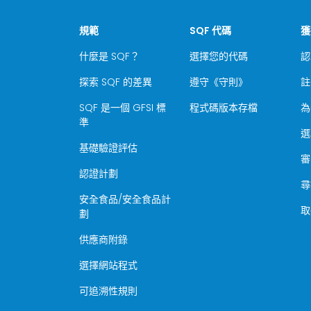
規範
SQF 代碼
獲
什麼是 SQF？
選擇您的代碼
認
探索 SQF 的差異
遵守《守則》
註
SQF 是一個 GFSI 標
程式碼版本存檔
為
準
選
基礎驗證評估
審
認證計劃
尋
安全食品/安全食品計
取
劃
供應商附錄
選擇網站程式
可追溯性規則