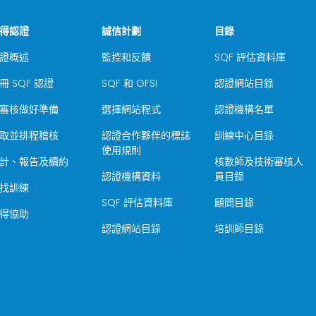
得認證
誠信計劃
目錄
證概述
監控和反饋
SQF 評估資料庫
冊 SQF 認證
SQF 和 GFSI
認證網站目錄
審核做好準備
選擇網站程式
認證機構名單
取並排程稽核
認證合作夥伴的標誌
訓練中心目錄
使用規則
計、報告及續約
核數師及技術審核人
認證機構資料
員目錄
找訓練
SQF 評估資料庫
顧問目錄
得協助
認證網站目錄
培訓師目錄