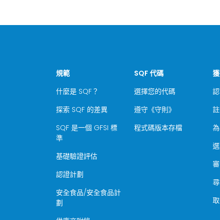
規範
SQF 代碼
獲
什麼是 SQF？
選擇您的代碼
認
探索 SQF 的差異
遵守《守則》
註
SQF 是一個 GFSI 標
程式碼版本存檔
為
準
選
基礎驗證評估
審
認證計劃
尋
安全食品/安全食品計
取
劃