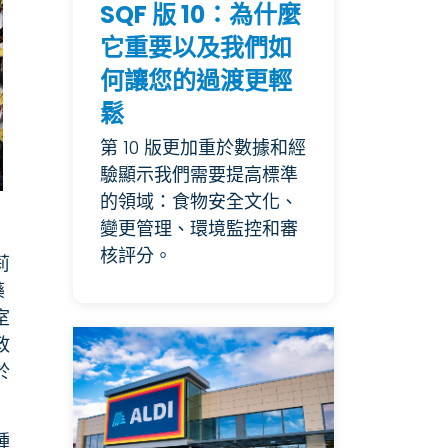
SQF 版 10：為什麼
它重要以及我們如
何讓您的過渡更輕
鬆
第 10 版更加重於數據和經
驗顯示我們需要提高標準
的領域：食物安全文化、
變更管理、環境監控和審
核評分。
莉
藥
室
政
於
種