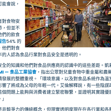
可能會說，
者對食物安
節，但並不
他們的飲食
報告
54% 的
，他們對食
半的人認為食品行業對食品安全是透明的。
安全的知識和他們對食品供應商的認識中的這些差距。凱
MI — 食品工業協會
，指出公眾對兒童食物中重金屬和農
續發展的整體重視。「環境意識，以及對食品系統作為溫
影響了將成為父母的年輕一代。艾倫解釋說，有一些陰謀
這個問題上能夠與消費者建立緊密聯繫，並證明其實踐優
。」
是非競爭力的傳統概念，但現實透明度現在在各行業和各