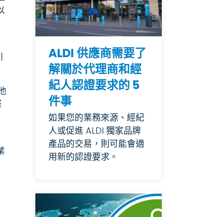
以
ALDI 供應商需要了
引
解關於代理商和經
紀人認證要求的 5
他
件事
際
如果您的業務來源、經紀
人或促進 ALDI 獨家品牌
產品的交易，則可能會適
業
用新的認證要求。