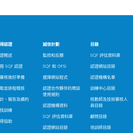
得認證
誠信計劃
目錄
證概述
監控和反饋
SQF 評估資料庫
冊 SQF 認證
SQF 和 GFSI
認證網站目錄
審核做好準備
選擇網站程式
認證機構名單
取並排程稽核
認證合作夥伴的標誌
訓練中心目錄
使用規則
計、報告及續約
核數師及技術審核人
認證機構資料
員目錄
找訓練
SQF 評估資料庫
顧問目錄
得協助
認證網站目錄
培訓師目錄