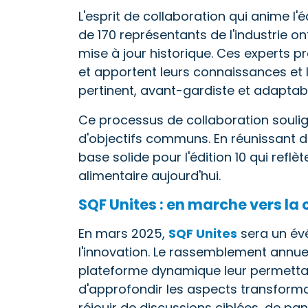
L'esprit de collaboration qui anime l'é
de 170 représentants de l'industrie on
mise à jour historique. Ces experts pr
et apportent leurs connaissances et 
pertinent, avant-gardiste et adapta
Ce processus de collaboration soulign
d'objectifs communs. En réunissant de
base solide pour l'édition 10 qui reflè
alimentaire aujourd'hui.
SQF Unites : en marche vers la 
En mars 2025,
SQF Unites
sera un évé
l'innovation. Le rassemblement annuel 
plateforme dynamique leur permettan
d'approfondir les aspects transformat
réjouir de discussions ciblées, de pa