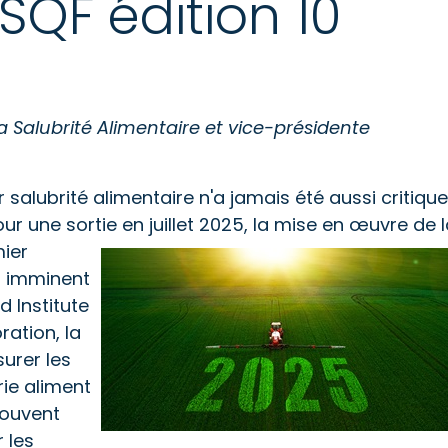
 SQF édition 10
 la Salubrité Alimentaire et vice-présidente
 salubrité alimentaire n'a jamais été aussi critique
ur une sortie en juillet
2025, la mise en œuvre de l
mier
t imminent
d Institute
ration, la
surer les
rie aliment
rouvent
 les