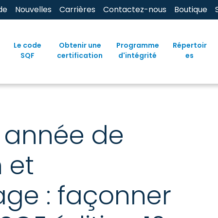
de
Nouvelles
Carrières
Contactez-nous
Boutique
Le code
Obtenir une
Programme
Répertoir
SQF
certification
d'intégrité
es
e année de
 et
age : façonner