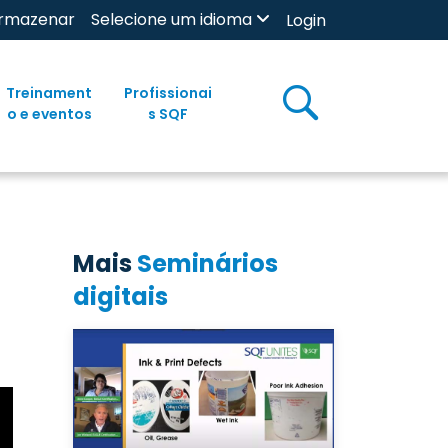
rmazenar
Selecione um idioma
Login
Treinament
Profissionai
o e eventos
s SQF
Mais
Seminários
digitais