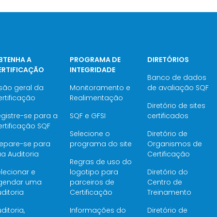
BTENHA A
PROGRAMA DE
DIRETÓRIOS
ERTIFICAÇÃO
INTEGRIDADE
Banco de dados
são geral da
Monitoramento e
de avaliação SQF
rtificação
Realimentação
Diretório de sites
gistre-se para a
SQF e GFSI
certificados
rtificação SQF
Selecione o
Diretório de
repare-se para
programa do site
Organismos de
a Auditoria
Certificação
Regras de uso do
lecionar e
logotipo para
Diretório do
gendar uma
parceiros de
Centro de
ditoria
Certificação
Treinamento
ditoria,
Informações do
Diretório de