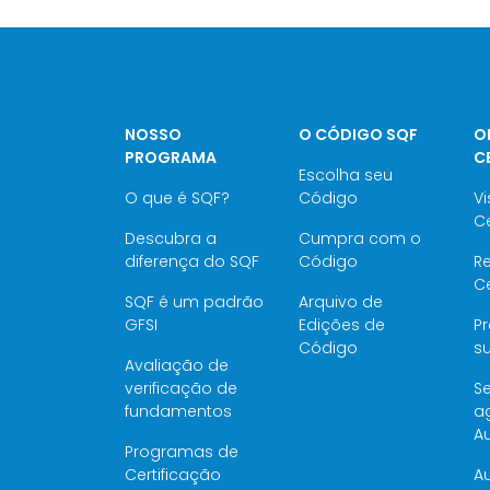
NOSSO
O CÓDIGO SQF
O
PROGRAMA
C
Escolha seu
O que é SQF?
Código
Vi
Ce
Descubra a
Cumpra com o
diferença do SQF
Código
Re
Ce
SQF é um padrão
Arquivo de
GFSI
Edições de
P
Código
su
Avaliação de
verificação de
Se
fundamentos
a
Au
Programas de
Certificação
Au