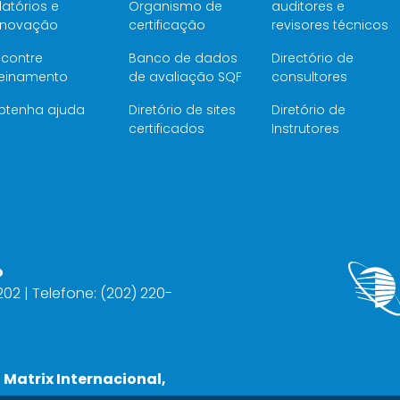
latórios e
Organismo de
auditores e
enovação
certificação
revisores técnicos
ncontre
Banco de dados
Directório de
reinamento
de avaliação SQF
consultores
btenha ajuda
Diretório de sites
Diretório de
certificados
Instrutores
o
2202 | Telefone: (202) 220-
 Matrix Internacional,