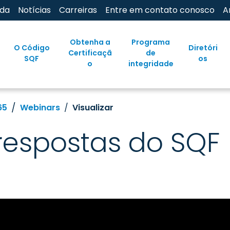
uda
Notícias
Carreiras
Entre em contato conosco
A
Obtenha a
Programa
O Código
Diretóri
Certificaçã
de
SQF
os
o
integridade
65
Webinars
Visualizar
respostas do SQF