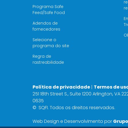
re
Programa Safe
r
Feed/Safe Food
E
Adendos de
T
fornecedores
O
Selecione o
programa do site
Regra de
rastreabilidade
Política de privacidade
|
Termos de us
251 18th Street S., Suíte 1200 Arlington, VA 2
0635
©
SQFI. Todos os direitos reservados.
Web Design e Desenvolvimento por
Grupo