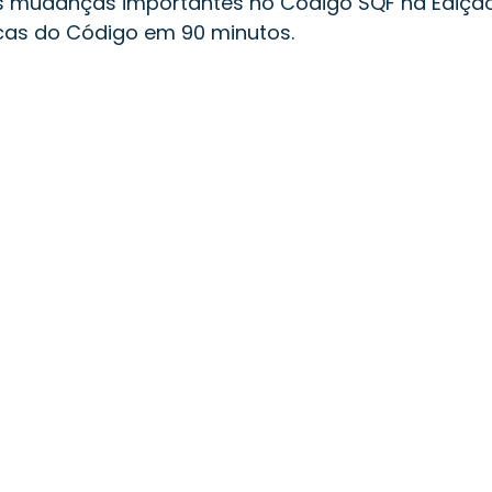
as mudanças importantes no Código SQF na Ediçã
cas do Código em 90 minutos.