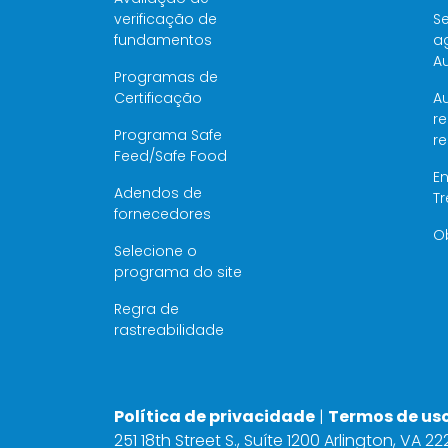
verificação de
Se
fundamentos
a
Au
Programas de
Certificação
Au
re
Programa Safe
r
Feed/Safe Food
E
Adendos de
T
fornecedores
O
Selecione o
programa do site
Regra de
rastreabilidade
Política de privacidade
|
Termos de us
251 18th Street S., Suíte 1200 Arlington, VA 2