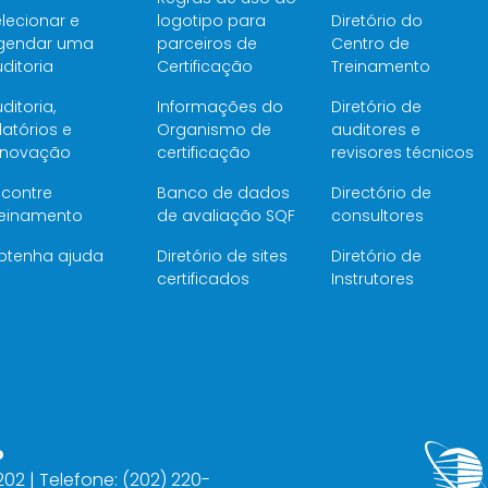
lecionar e
logotipo para
Diretório do
gendar uma
parceiros de
Centro de
ditoria
Certificação
Treinamento
ditoria,
Informações do
Diretório de
latórios e
Organismo de
auditores e
enovação
certificação
revisores técnicos
ncontre
Banco de dados
Directório de
reinamento
de avaliação SQF
consultores
btenha ajuda
Diretório de sites
Diretório de
certificados
Instrutores
o
2202 | Telefone: (202) 220-