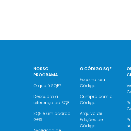
NOSSO
O CÓDIGO SQF
O
PROGRAMA
C
Escolha seu
O que é SQF?
Código
Vi
Ce
Descubra a
Cumpra com o
diferença do SQF
Código
Re
Ce
SQF é um padrão
Arquivo de
GFSI
Edições de
P
Código
su
Avaliação de