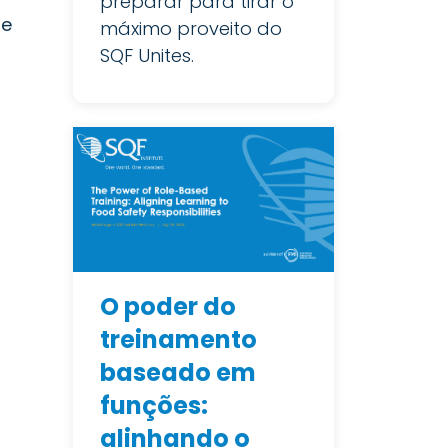
preparar para tirar o
de
máximo proveito do
SQF Unites.
O poder do
treinamento
baseado em
funções:
alinhando o