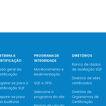
BTENHA A
PROGRAMA DE
DIRETÓRIOS
ERTIFICAÇÃO
INTEGRIDADE
Banco de dados
são geral da
Monitoramento e
de avaliação SQF
rtificação
Realimentação
Diretório de sites
gistre-se para a
SQF e GFSI
certificados
rtificação SQF
Selecione o
Diretório de
repare-se para
programa do site
Organismos de
a Auditoria
Certificação
Regras de uso do