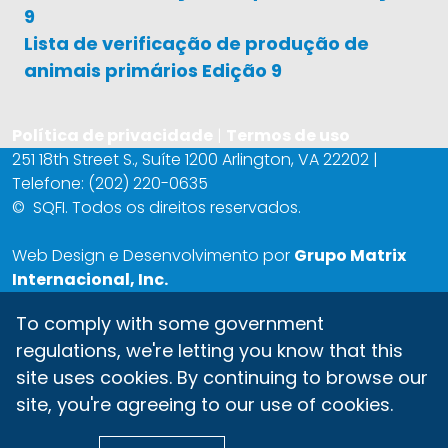
9
Lista de verificação de produção de
animais primários Edição 9
Política de privacidade
|
Termos de uso
251 18th Street S., Suíte 1200 Arlington, VA 22202 |
Telefone: (202) 220-0635
©
SQFI. Todos os direitos reservados.
Web Design e Desenvolvimento por
Grupo Matrix
Internacional, Inc.
To comply with some government
regulations, we're letting you know that this
site uses cookies. By continuing to browse our
site, you're agreeing to our use of cookies.