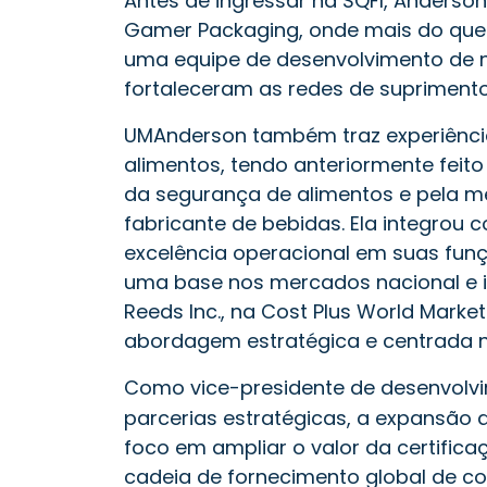
Antes de ingressar na SQFI, Anderso
Gamer Packaging, onde mais do que 
uma equipe de desenvolvimento de ne
fortaleceram as redes de supriment
UM
Anderson também traz experiênc
alimentos, tendo anteriormente feit
da segurança de alimentos e pela 
fabricante de bebidas. Ela integrou
excelência operacional em suas fun
uma base nos mercados nacional e in
Reeds Inc., na Cost Plus World Mark
abordagem estratégica e centrada no
Como vice-presidente de desenvolvi
parcerias estratégicas, a expansã
foco em ampliar o valor da certific
cadeia de fornecimento global de c