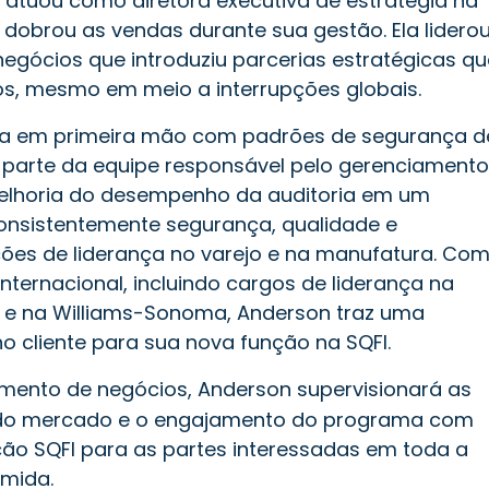
n atuou como diretora executiva de estratégia na
dobrou as vendas durante sua gestão. Ela lidero
gócios que introduziu parcerias estratégicas qu
os, mesmo em meio a interrupções globais.
ia em primeira mão com padrões de segurança d
o parte da equipe responsável pelo gerenciamento
melhoria do desempenho da auditoria em um
 consistentemente segurança, qualidade e
ções de liderança no varejo e na manufatura. Co
ternacional, incluindo cargos de liderança na
et e na Williams-Sonoma, Anderson traz uma
 cliente para sua nova função na SQFI.
mento de negócios, Anderson supervisionará as
o do mercado e o engajamento do programa com
ação SQFI para as partes interessadas em toda a
omida.