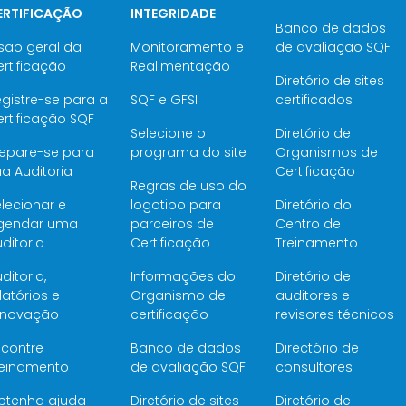
ERTIFICAÇÃO
INTEGRIDADE
Banco de dados
são geral da
Monitoramento e
de avaliação SQF
rtificação
Realimentação
Diretório de sites
gistre-se para a
SQF e GFSI
certificados
rtificação SQF
Selecione o
Diretório de
repare-se para
programa do site
Organismos de
a Auditoria
Certificação
Regras de uso do
lecionar e
logotipo para
Diretório do
gendar uma
parceiros de
Centro de
ditoria
Certificação
Treinamento
ditoria,
Informações do
Diretório de
latórios e
Organismo de
auditores e
enovação
certificação
revisores técnicos
ncontre
Banco de dados
Directório de
reinamento
de avaliação SQF
consultores
btenha ajuda
Diretório de sites
Diretório de