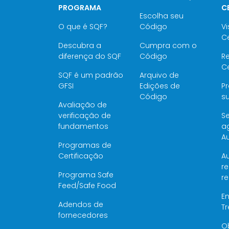
PROGRAMA
C
Escolha seu
O que é SQF?
Código
Vi
Ce
Descubra a
Cumpra com o
diferença do SQF
Código
Re
Ce
SQF é um padrão
Arquivo de
GFSI
Edições de
P
Código
su
Avaliação de
verificação de
Se
fundamentos
a
Au
Programas de
Certificação
Au
re
Programa Safe
r
Feed/Safe Food
E
Adendos de
T
fornecedores
O