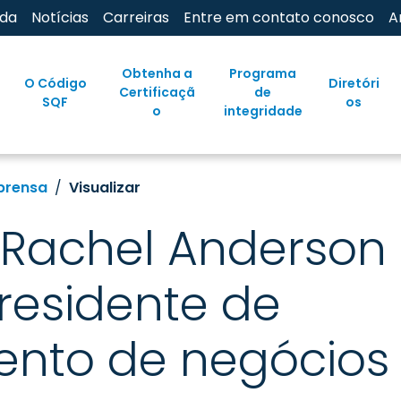
uda
Notícias
Carreiras
Entre em contato conosco
A
Obtenha a
Programa
O Código
Diretóri
Certificaçã
de
SQF
os
o
integridade
prensa
Visualizar
 Rachel Anderson
residente de
ento de negócios