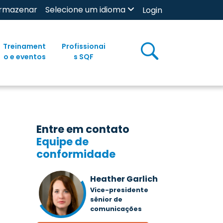
rmazenar
Selecione um idioma
Login
Treinament
Profissionai
o e eventos
s SQF
Entre em contato
Equipe de
conformidade
Heather Garlich
Vice-presidente
sênior de
comunicações