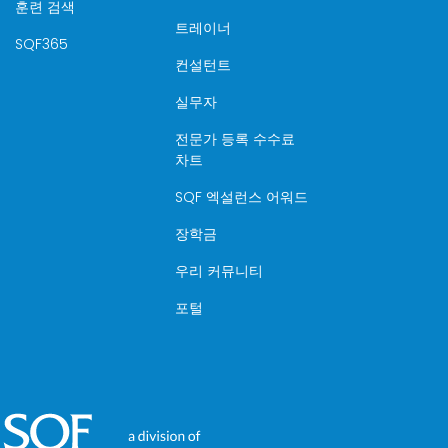
훈련 검색
트레이너
SQF365
컨설턴트
실무자
전문가 등록 수수료
차트
SQF 엑설런스 어워드
장학금
우리 커뮤니티
포털