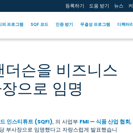
등록하기
도움 받기
뉴스
커
리의 프로그램
SQF 코드
인증 받기
무결성 프로그램
디렉터
첼 앤더슨을 비즈니스
사장으로 임명
드 인스티튜트 (SQFI)
, 의 사업부
FMI — 식품 산업 협회
,
담당 부사장으로 임명했다고 자랑스럽게 발표했습니