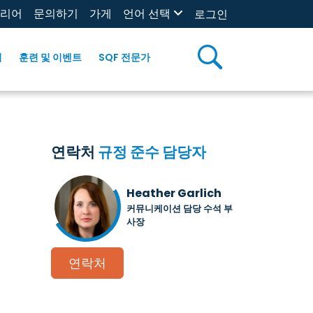
리어
문의하기
가게
언어 선택
로그인
리
훈련 및 이벤트
SQF 전문가
연락처
규정 준수 담당자
Heather Garlich
커뮤니케이션 담당 수석 부
사장
연락처