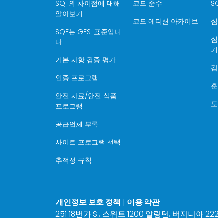
SQF의 차이점에 대해
코드 준수
S
알아보기
코드 에디션 아카이브
심
SQF는 GFSI 표준입니
심
다
기
기본 사항 검증 평가
감
인증 프로그램
훈
안전 사료/안전 식품
도
프로그램
공급업체 부록
사이트 프로그램 선택
추적성 규칙
개인정보 보호 정책
|
이용 약관
251 18번가 S., 스위트 1200 알링턴, 버지니아 2220