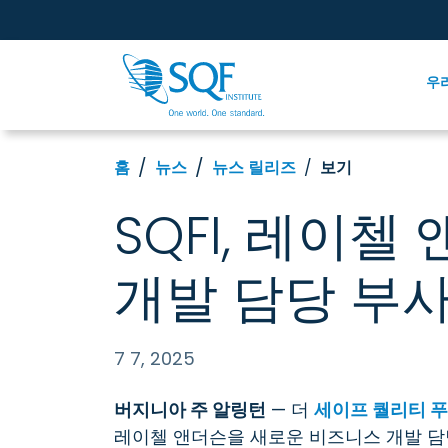
우
홈
뉴스
뉴스 릴리즈
보기
SQFI, 레이
개발 담당 부
7 7, 2025
버지니아 주 알링턴
— 더
세이프 퀄리티 푸
레이첼 앤더슨을 새로운 비즈니스 개발 