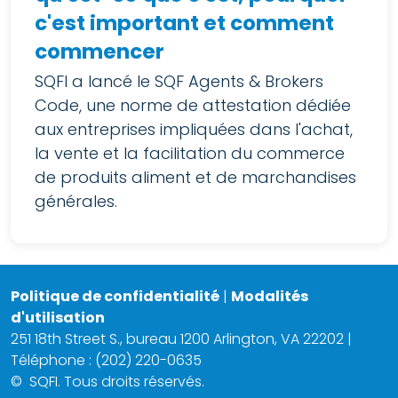
c'est important et comment
commencer
SQFI a lancé le SQF Agents & Brokers
Code, une norme de attestation dédiée
aux entreprises impliquées dans l'achat,
la vente et la facilitation du commerce
de produits aliment et de marchandises
générales.
Politique de confidentialité
|
Modalités
d'utilisation
251 18th Street S., bureau 1200 Arlington, VA 22202 |
Téléphone : (202) 220-0635
©
SQFI. Tous droits réservés.