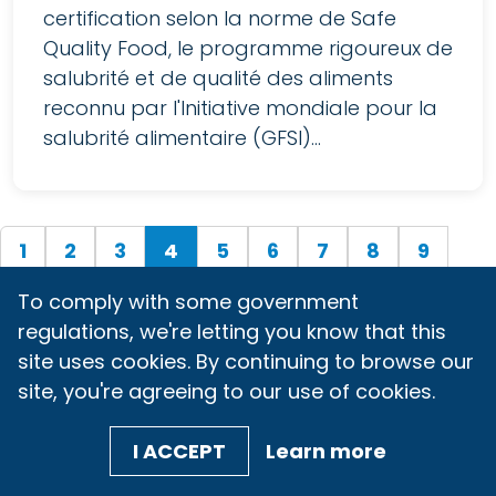
certification selon la norme de Safe
Quality Food, le programme rigoureux de
salubrité et de qualité des aliments
reconnu par l'Initiative mondiale pour la
salubrité alimentaire (GFSI)...
(current)
1
2
3
4
5
6
7
8
9
10
»
To comply with some government
regulations, we're letting you know that this
site uses cookies. By continuing to browse our
site, you're agreeing to our use of cookies.
Politique de confidentialité
|
Modalités
I ACCEPT
Learn more
d'utilisation
251 18th Street S., bureau 1200 Arlington, VA 22202 |