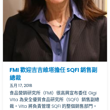
FMI 歡迎吉吉維塔擔任 SQFI 銷售副
總裁
五月 17, 2018
食品營銷研究所（FMI）很高興宣布委任 Gigi
Vita 為安全優質食品研究所（SQFI）銷售副總
裁。Vita 將負責管理 SQFI 的整個銷售部門。