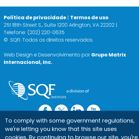
Política de privacidade
|
Termos de uso
251 18th Street S., Suíte 1200 Arlington, VA 22202 |
Telefone: (202) 220-0635
©
SQFI. Todos os direitos reservados.
Web Design e Desenvolvimento por
Grupo Matrix
Internacional, Inc.
To comply with some government regulations,
we're letting you know that this site uses
cookies. By continuing to browse our site, you're